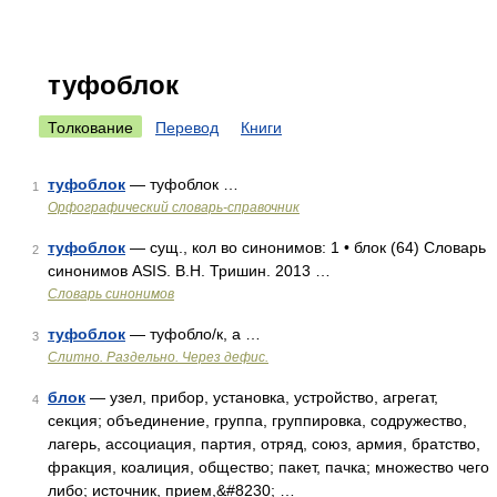
туфоблок
Толкование
Перевод
Книги
туфоблок
— туфоблок …
1
Орфографический словарь-справочник
туфоблок
— сущ., кол во синонимов: 1 • блок (64) Словарь
2
синонимов ASIS. В.Н. Тришин. 2013 …
Словарь синонимов
туфоблок
— туфобло/к, а …
3
Слитно. Раздельно. Через дефис.
блок
— узел, прибор, установка, устройство, агрегат,
4
секция; объединение, группа, группировка, содружество,
лагерь, ассоциация, партия, отряд, союз, армия, братство,
фракция, коалиция, общество; пакет, пачка; множество чего
либо; источник, прием,&#8230; …